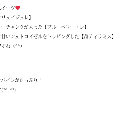
スイーツ
フリュイジュレ】
キーチャンクが入った【ブルーベリー・レ】
に甘いシュトロイゼルをトッピングした【苺ティラミス】
すね（^^）
なパインがたっぷり！
^_^*)