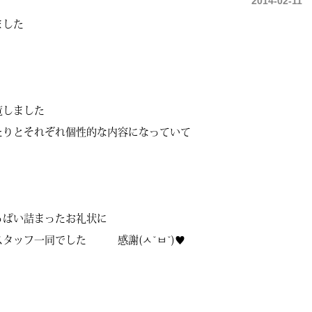
2014-02-11
ました
覧しました
たりとそれぞれ個性的な内容になっていて
っぱい詰まったお礼状に
タッフ一同でした 感謝(ㅅ˘ㅂ˘)♥