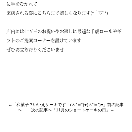
に手をひかれて
来店される姿にこちらまで嬉しくなります(*´▽`*)
店内には七五三のお祝いやお返しに最適な千歳ロールやギ
フトのご提案コーナーを設けています
ぜひお立ち寄りくださいませ
←「
和菓子？いいえケーキです！(ㅅ˘ㅂ˘)♥(ㅅ˘ㅂ˘)♥
」前の記事
へ 次の記事へ「
11月のショートケーキの日
」→